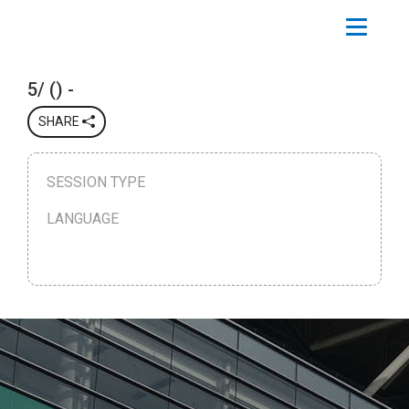
5/ () -
SHARE
SESSION TYPE
LANGUAGE