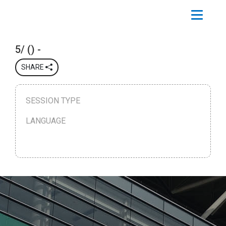
5/ () -
SHARE
SESSION TYPE
LANGUAGE